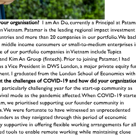
your organisation?
I am An Do, currently a Principal at Patam
 in Vietnam. Patamar is the leading regional impact investment
countries and more than 20 companies in our portfolio. We bac
to middle income consumers or small-to-medium enterprises i
e of our portfolio companies in Vietnam include Topica
 and Kim An Group (fintech). Prior to joining Patamar, I had
as a Vice President in DWS London, a major private equity fu
ment. I graduated from the London School of Economics with
ut the challenges of COVID-19 and how did your organizatio
particularly challenging year for the start-up community as
rvival mode as the pandemic affected. When COVID-19 start
eam, we prioritised supporting our founder community in
ks. We were fortunate to have witnessed an unprecedented
unders as they navigated through this period of economic
y supportive in offering flexible working arrangements for all
ed tools to enable remote working while maintaining close