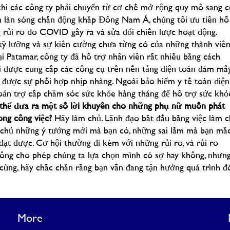
 khi các công ty phải chuyển từ cơ chế mở rộng quy mô sang 
ên làn sóng chấn động khắp Đông Nam Á, chúng tôi ưu tiên hỗ
g rủi ro do COVID gây ra và sửa đổi chiến lược hoạt động.
kỹ lưỡng và sự kiên cường chưa từng có của những thành viê
Tại Patamar, công ty đã hỗ trợ nhân viên rất nhiều bằng cách
tôi được cung cấp các công cụ trên nền tảng điện toán đám mâ
 được sự phối hợp nhịp nhàng. Ngoài bảo hiểm y tế toàn diện
oản trợ cấp chăm sóc sức khỏe hàng tháng để hỗ trợ sức khỏ
 thể đưa ra một số lời khuyên cho những phụ nữ muốn phát
ong công việc?
Hãy làm chủ. Lãnh đạo bắt đầu bằng việc làm 
m chủ những ý tưởng mới mà bạn có, những sai lầm mà bạn mắ
đạt được. Cơ hội thường đi kèm với những rủi ro, và rủi ro
hông cho phép chúng ta lựa chọn mình có sợ hay không, nhưn
cùng, hãy chắc chắn rằng bạn vẫn đang tận hưởng quá trình đ
More