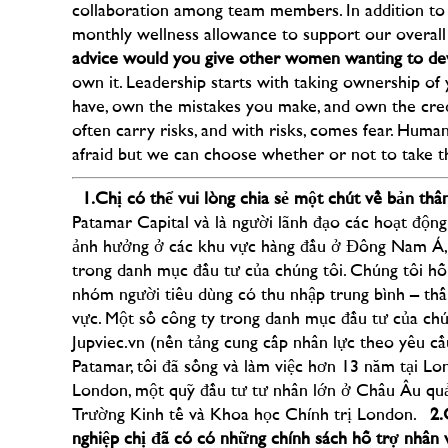
collaboration among team members. In addition to f
monthly wellness allowance to support our overall
advice would you give other women wanting to deve
own it. Leadership starts with taking ownership o
have, own the mistakes you make, and own the cred
often carry risks, and with risks, comes fear. Hum
afraid but we can choose whether or not to take the
1.Chị
có thể vui lòng chia sẻ một chút về bản thâ
Patamar Capital và là người lãnh đạo các hoạt động
ảnh hưởng ở các khu vực hàng đầu ở Đông Nam Á, v
trong danh mục đầu tư của chúng tôi. Chúng tôi hỗ
nhóm người tiêu dùng có thu nhập trung bình – thấ
vực. Một số công ty trong danh mục đầu tư của chú
Jupviec.vn (nền tảng cung cấp nhân lực theo yêu cầ
Patamar, tôi đã sống và làm việc hơn 13 năm tại L
London, một quỹ đầu tư tư nhân lớn ở Châu Âu quản 
Trường Kinh tế và Khoa học Chính trị London.
2.
nghiệp chị đã có có những chính sách hỗ trợ nhân 