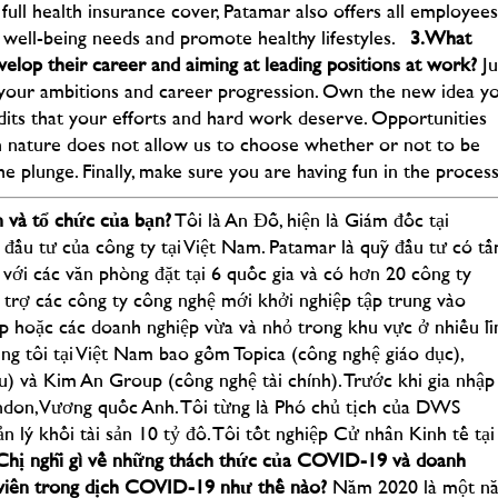
ull health insurance cover, Patamar also offers all employees
 well-being needs and promote healthy lifestyles.
3.
What
lop their career and aiming at leading positions at work?
Ju
f your ambitions and career progression. Own the new idea y
its that your efforts and hard work deserve. Opportunities
an nature does not allow us to choose whether or not to be
 plunge. Finally, make sure you are having fun in the process
n và tổ chức của bạn?
Tôi là An Đỗ, hiện là Giám đốc tại
 đầu tư của công ty tại Việt Nam. Patamar là quỹ đầu tư có t
ới các văn phòng đặt tại 6 quốc gia và có hơn 20 công ty
 trợ các công ty công nghệ mới khởi nghiệp tập trung vào
p hoặc các doanh nghiệp vừa và nhỏ trong khu vực ở nhiều lĩ
ng tôi tại Việt Nam bao gồm Topica (công nghệ giáo dục),
u) và Kim An Group (công nghệ tài chính). Trước khi gia nhập
ondon, Vương quốc Anh. Tôi từng là Phó chủ tịch của DWS
lý khối tài sản 10 tỷ đô. Tôi tốt nghiệp Cử nhân Kinh tế tại
Chị
nghĩ gì về những thách thức của COVID-19 và doanh
viên
trong dịch COVID-19 như thế nào?
Năm 2020 là một n