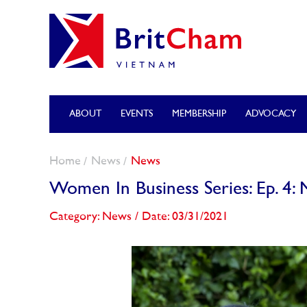
ABOUT
EVENTS
MEMBERSHIP
ADVOCACY
Home
News
News
Women In Business Series: Ep. 4: 
Category: News
/
Date: 03/31/2021