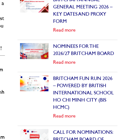
BRITCHAM ANNUAL
 a
GENERAL MEETING 2026 –
KEY DATES AND PROXY
st
FORM
ou
Read more
NOMINEES FOR THE
!
2026/27 BRITCHAM BOARD
Read more
ầm
BRITCHAM FUN RUN 2026
– POWERED BY BRITISH
nh
INTERNATIONAL SCHOOL
HO CHI MINH CITY (BIS
HCMC)
Read more
CALL FOR NOMINATIONS:
ăm
BRITCHAM BOARD OF