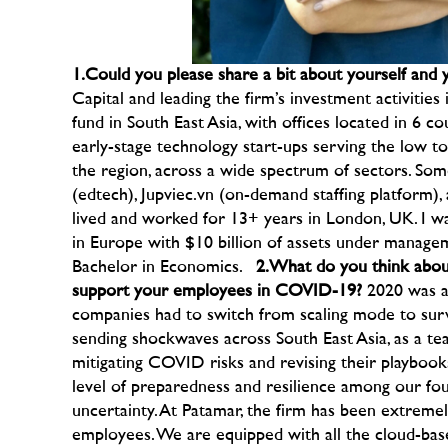
1.
Could you please share a bit about yourself and 
Capital and leading the firm’s investment activities
fund in South East Asia, with offices located in 6 
early-stage technology start-ups serving the low 
the region, across a wide spectrum of sectors. Som
(edtech), Jupviec.vn (on-demand staffing platform),
lived and worked for 13+ years in London, UK. I w
in Europe with $10 billion of assets under manage
Bachelor in Economics.
2.W
hat do you think abo
support your employees in COVID-19?
2020 was a 
companies had to switch from scaling mode to su
sending shockwaves across South East Asia, as a t
mitigating COVID risks and revising their playboo
level of preparedness and resilience among our fo
uncertainty. At Patamar, the firm has been extremel
employees. We are equipped with all the cloud-bas