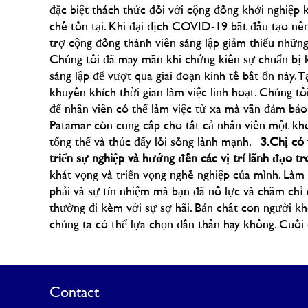
đặc biệt thách thức đối với cộng đồng khởi nghiệp
chế tồn tại. Khi đại dịch COVID-19 bắt đầu tạo n
trợ cộng đồng thành viên sáng lập giảm thiểu nhữn
Chúng tôi đã may mắn khi chứng kiến sự chuẩn bị 
sáng lập để vượt qua giai đoạn kinh tế bất ổn này. 
khuyến khích thời gian làm việc linh hoạt. Chúng 
để nhân viên có thể làm việc từ xa mà vẫn đảm bảo
Patamar còn cung cấp cho tất cả nhân viên một kh
tổng thể và thúc đẩy lối sống lành mạnh.
3.Chị có
triển sự nghiệp và hướng đến các vị trí lãnh đạo tr
khát vọng và triển vọng nghề nghiệp của mình. Là
phải và sự tín nhiệm mà bạn đã nỗ lực và chăm chỉ 
thường đi kèm với sự sợ hãi. Bản chất con người k
chúng ta có thể lựa chọn dấn thân hay không. Cuối 
Contact