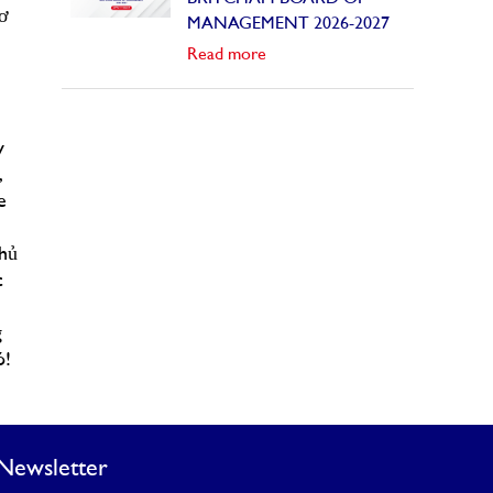
cơ
MANAGEMENT 2026-2027
Read more
n
y
,
e
chủ
c
g
ó!
Newsletter