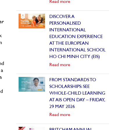
Read more
DISCOVER A
ar
PERSONALISED
INTERNATIONAL
k
EDUCATION EXPERIENCE
n
AT THE EUROPEAN
INTERNATIONAL SCHOOL
HO CHI MINH CITY (EIS)
nd
Read more
 a
n
FROM STANDARDS TO
SCHOLARSHIPS: SEE
ed
WHOLE-CHILD LEARNING
AT AIS OPEN DAY – FRIDAY,
29 MAY 2026
Read more