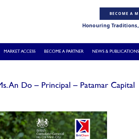
BECOME A 
Honouring Traditions
MARKET ACCESS
BECOME A PARTNER
NEWS & PUBLICATIONS
Ms. An Do – Principal – Patamar Capital