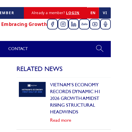
MEMBER
Already a member?
LOGIN
EN
VI
,
Embracing Growth
Zalo
CONTACT
RELATED NEWS
VIETNAM’S ECONOMY
RECORDS DYNAMIC H1
2026 GROWTH AMIDST
RISING STRUCTURAL
HEADWINDS
Read more