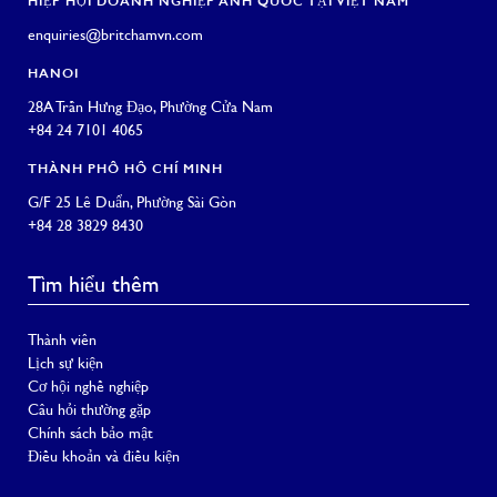
HIỆP HỘI DOANH NGHIỆP ANH QUỐC TẠI VIỆT NAM
enquiries@britchamvn.com
HANOI
28A Trần Hưng Đạo, Phường Cửa Nam
+84 24 7101 4065
THÀNH PHỐ HỒ CHÍ MINH
G/F 25 Lê Duẩn, Phường Sài Gòn
+84 28 3829 8430
Tìm hiểu thêm
Thành viên
Lịch sự kiện
Cơ hội nghề nghiệp
Câu hỏi thường gặp
Chính sách bảo mật
Điều khoản và điều kiện