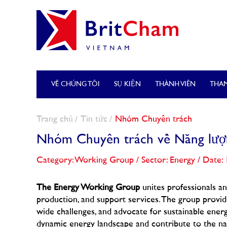
VỀ CHÚNG TÔI
SỤ KIỆN
THÀNH VIÊN
THAM
Trang chủ
Tin tức
Nhóm Chuyên trách
Nhóm Chuyên trách về Năng lượ
Category: Working Group
/
Sector: Energy
/
Date: 
The Energy Working Group
unites professionals an
production, and support services. The group provid
wide challenges, and advocate for sustainable ener
dynamic energy landscape and contribute to the n