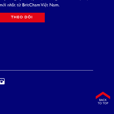
mới nhất từ BritCham Việt Nam.
THEO DÕI