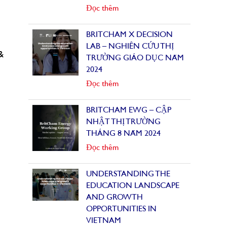
Đọc thêm
BRITCHAM X DECISION
LAB – NGHIÊN CỨU THỊ
&
TRƯỜNG GIÁO DỤC NĂM
2024
Đọc thêm
BRITCHAM EWG – CẬP
NHẬT THỊ TRƯỜNG
THÁNG 8 NĂM 2024
Đọc thêm
UNDERSTANDING THE
EDUCATION LANDSCAPE
AND GROWTH
OPPORTUNITIES IN
VIETNAM