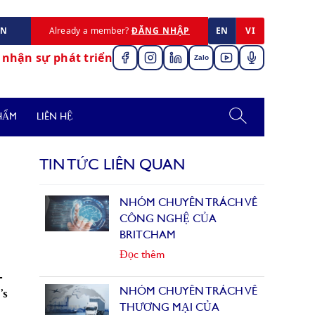
ÊN
Already a member?
ĐĂNG NHẬP
EN
VI
nhận sự phát triển
Zalo
PHẨM
LIÊN HỆ
TIN TỨC LIÊN QUAN
NHÓM CHUYÊN TRÁCH VỀ
CÔNG NGHỆ CỦA
BRITCHAM
Đọc thêm
-
NHÓM CHUYÊN TRÁCH VỀ
’s
THƯƠNG MẠI CỦA