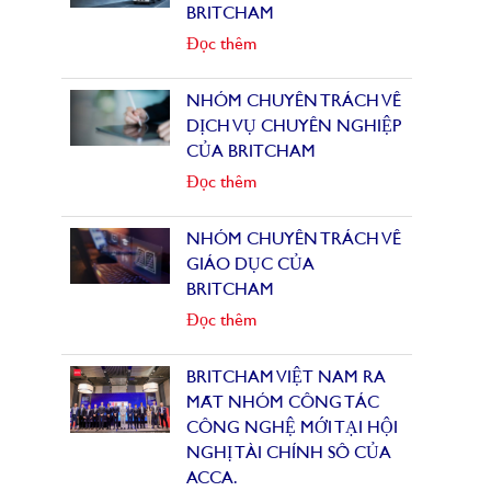
BRITCHAM
Đọc thêm
NHÓM CHUYÊN TRÁCH VỀ
DỊCH VỤ CHUYÊN NGHIỆP
CỦA BRITCHAM
Đọc thêm
NHÓM CHUYÊN TRÁCH VỀ
GIÁO DỤC CỦA
BRITCHAM
Đọc thêm
BRITCHAM VIỆT NAM RA
MẮT NHÓM CÔNG TÁC
CÔNG NGHỆ MỚI TẠI HỘI
NGHỊ TÀI CHÍNH SỐ CỦA
ACCA.