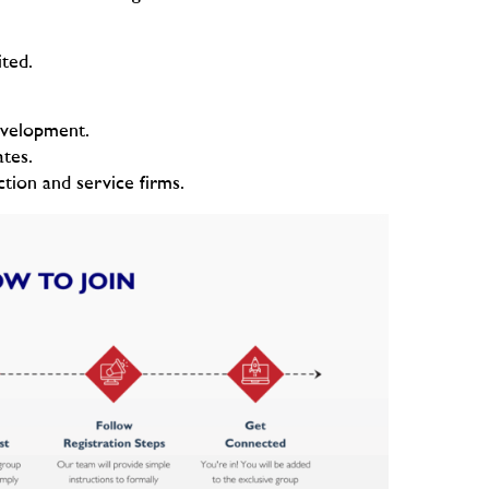
ted.
evelopment.
ates.
tion and service firms.