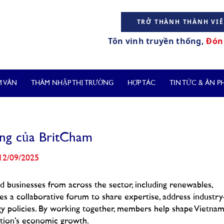
TRỞ THÀNH THÀNH VI
Tôn vinh truyền thống,
Đón 
 VẤN
THÂM NHẬP THỊ TRƯỜNG
HỢP TÁC
TIN TỨC & ẤN 
ng của BritCham
12/09/2025
d businesses from across the sector, including renewables,
es a collaborative forum to share expertise, address industry
gy policies. By working together, members help shape Vietnam
ation’s economic growth.