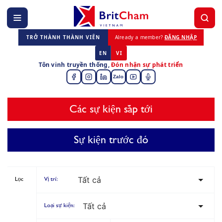
TRỞ THÀNH THÀNH VIÊN
Already a member?
ĐĂNG NHẬP
EN
VI
Tôn vinh truyền thống,
Đón nhận sự phát triển
Zalo
Các sự kiện sắp tới
Sự kiện trước đó
Lọc
Vị trí:
Loại sự kiện: