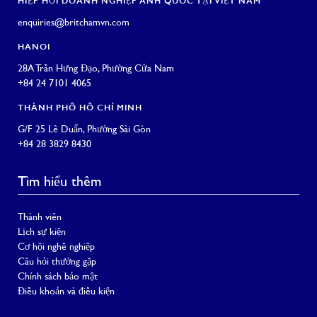
HIỆP HỘI DOANH NGHIỆP ANH QUỐC TẠI VIỆT NAM
enquiries@britchamvn.com
HANOI
28A Trần Hưng Đạo, Phường Cửa Nam
+84 24 7101 4065
THÀNH PHỐ HỒ CHÍ MINH
G/F 25 Lê Duẩn, Phường Sài Gòn
+84 28 3829 8430
Tìm hiểu thêm
Thành viên
Lịch sự kiện
Cơ hội nghề nghiệp
Câu hỏi thường gặp
Chính sách bảo mật
Điều khoản và điều kiện