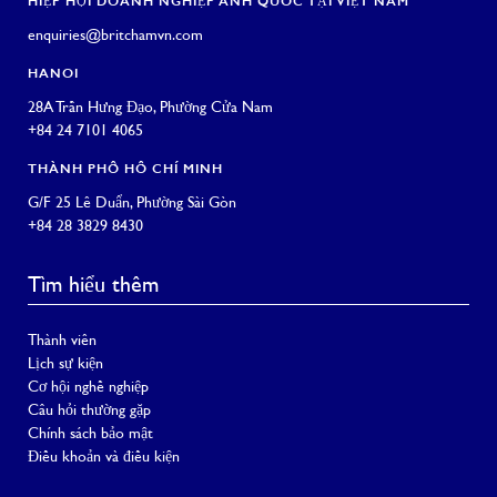
HIỆP HỘI DOANH NGHIỆP ANH QUỐC TẠI VIỆT NAM
enquiries@britchamvn.com
HANOI
28A Trần Hưng Đạo, Phường Cửa Nam
+84 24 7101 4065
THÀNH PHỐ HỒ CHÍ MINH
G/F 25 Lê Duẩn, Phường Sài Gòn
+84 28 3829 8430
Tìm hiểu thêm
Thành viên
Lịch sự kiện
Cơ hội nghề nghiệp
Câu hỏi thường gặp
Chính sách bảo mật
Điều khoản và điều kiện